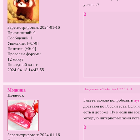
условия?
0
Зарегистрирован
: 2024-01-16
Приглашений:
0
Сообщений:
1
Уважение:
[+0/-0]
Позитив:
[+0/-0]
Провел на форуме:
12 минут
Последний визит:
2024-04-18 14:42:55
Поделиться
2024-02-21 22:13:51
Модница
Новичок
Знаете, можно попробовать
пуг
доставка по России есть. Если 
есть и дороже. Ну и если вы воз
которую интернет-магазин устан
0
Зарегистрирован
: 2024-01-16