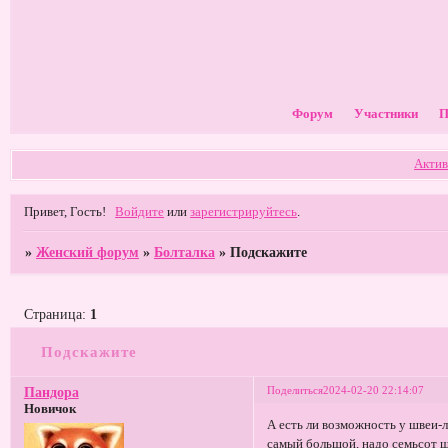
Форум
Участники
П
Актив
Привет, Гость!
Войдите
или
зарегистрируйтесь
.
»
Женский форум
»
Болталка
»
Подскажите
Страница:
1
Подскажите
Поделиться
2024-02-20 22:14:07
Пандора
Новичок
А есть ли возможность у швеи-
самый большой, надо семьсот ш