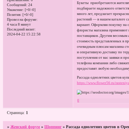
Приглашений:
0
Букеты приобретаются жителям
Сообщений:
24
подбираете надежного ответст
Уважение:
[+0/-0]
много лет, предлагает прекрасн
Позитив:
[+0/-0]
растений — в нашем каталоге 
Провел на форуме:
4 часа 8 минут
вариант. Оформляя покупку на 
Последний визит:
флористы магазина применяют 
2024-04-22 15:22:58
поставщиков. Другим весомым 
стоимость представленных в п
очевидным плюсам магазина сто
и оперативную доставку по те
поступления от вас заявки и п
телефона компании либо свяжи
предоставят любую необходим
Рассада однолетних цветов купи
https://www.flower56.ru/rasteniy
0
Страница:
1
»
Женский форум
»
Шоппинг
»
Рассада однолетних цветов в Оре