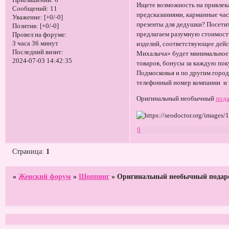
Приглашений:
0
Ищете возможность на привлека
Сообщений:
11
предсказаниями, карманные час
Уважение:
[+0/-0]
презенты для дедушки? Посетит
Позитив:
[+0/-0]
предлагаем разумную стоимость
Провел на форуме:
3 часа 36 минут
изделий, соответствующее де
Последний визит:
Михалыча» будет минимальное 
2024-07-03 14:42:35
товаров, бонусы за каждую пок
Подмосковья и по другим горо
телефонный номер компании и 
Оригинальный необычный
под
0
Страница:
1
»
Женский форум
»
Шоппинг
»
Оригинальный необычный подар