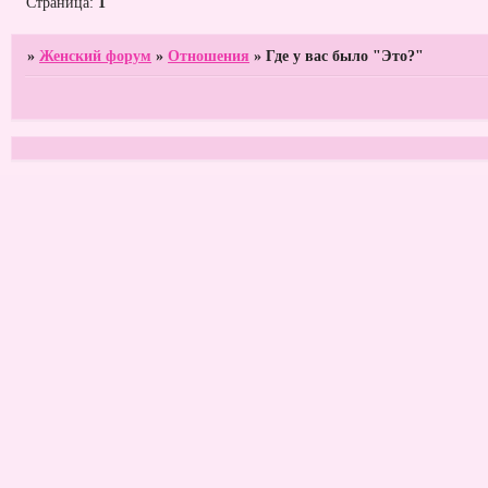
Страница:
1
»
Женский форум
»
Отношения
»
Где у вас было "Это?"