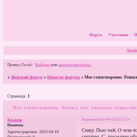
Форум
Участники
П
Актив
Привет, Гость!
Войдите
или
зарегистрируйтесь
.
»
Женский форум
»
Новости форума
»
Мое стихотворение. Решил
Страница:
1
Мое стихотворение. Решил, вот, показать обществе
Поделиться
2023-04-23 22:27:24
Kissnop
Новичок
Сижу. Пью чай. О чем-т
Зарегистрирован
: 2023-04-10
смотрю. С друзьями об