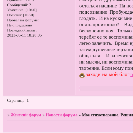
Приглашений:
0
остаться наедине На н
Сообщений:
2
Уважение:
[+0/-0]
подсознание Пробуждае
Позитив:
[+0/-0]
глодать. И на куски мн
Провел на форуме:
опять произошло? Видим
Не определено
бесконечно ноя. Только
Последний визит:
2023-05-11 18:28:05
теребят ее те воспомин
легко залечить. Время
затем душевные терзани
общаться. И залечится 
ни мысли, ни воспомин
творение. Если кому по
заходи на мой блог
m
0
Страница:
1
»
Женский форум
»
Новости форума
»
Мое стихотворение. Решил