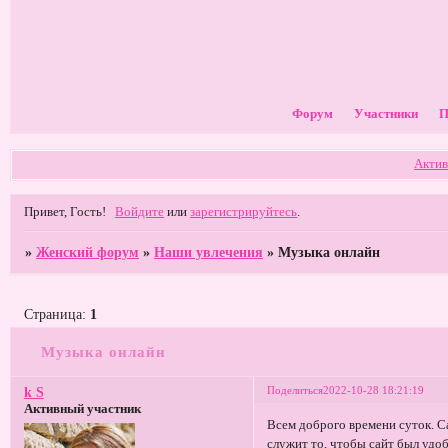
Форум
Участники
П
Актив
Привет, Гость!
Войдите
или
зарегистрируйтесь
.
»
Женский форум
»
Наши увлечения
»
Музыка онлайн
Страница:
1
Музыка онлайн
Поделиться
2022-10-28 18:21:19
k S
Активный участник
Всем доброго времени суток. С
служит то, чтобы сайт был удо