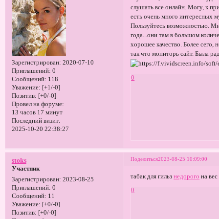
слушать все онлайн. Могу, к пр
есть очень много интересных м
Пользуйтесь возможностью. Мне
года...они там в большом колич
хорошее качество. Более сего,
так что мониторь сайт. Была ра
Зарегистрирован
: 2020-07-10
Приглашений:
0
0
Сообщений:
118
Уважение:
[+1/-0]
Позитив:
[+0/-0]
Провел на форуме:
13 часов 17 минут
Последний визит:
2025-10-20 22:38:27
Поделиться
2023-08-25 10:09:00
stoks
Участник
табак для гильз
недорого
на вес
Зарегистрирован
: 2023-08-25
Приглашений:
0
0
Сообщений:
11
Уважение:
[+0/-0]
Позитив:
[+0/-0]