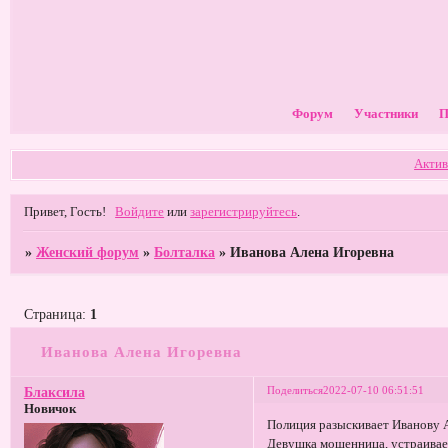
Форум
Участники
П
Актив
Привет, Гость!
Войдите
или
зарегистрируйтесь
.
»
Женский форум
»
Болталка
»
Иванова Алена Игоревна
Страница:
1
Иванова Алена Игоревна
Поделиться
2022-07-10 06:51:51
Блаксила
Новичок
Полиция разыскивает Иванову А
Девушка мошенница, устраиваетс