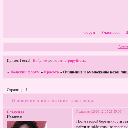
Форум
Участники
П
Актив
Привет, Гость!
Войдите
или
зарегистрируйтесь
.
»
Женский форум
»
Красота
»
Очищение и омоложение кожи лиц
Страница:
1
Очищение и омоложение кожи лица
Поделиться
2020-12-25 21:35:00
Блаксила
Новичок
После второй беременности ста
пойти на эффективные процеду