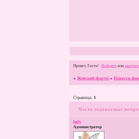
Привет, Гость!
Войдите
или
зарегис
»
Женский форум
»
Новости фо
Страница:
1
Часто задаваемые вопр
lady
Администратор