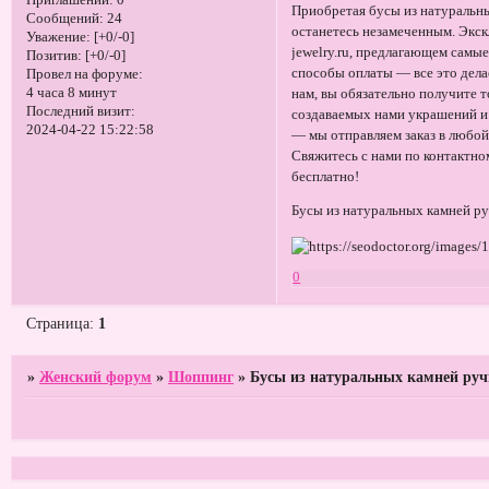
Приглашений:
0
Приобретая бусы из натуральны
Сообщений:
24
останетесь незамеченным. Экск
Уважение:
[+0/-0]
jewelry.ru, предлагающем самы
Позитив:
[+0/-0]
способы оплаты — все это дел
Провел на форуме:
4 часа 8 минут
нам, вы обязательно получите 
Последний визит:
создаваемых нами украшений и 
2024-04-22 15:22:58
— мы отправляем заказ в любо
Свяжитесь с нами по контактно
бесплатно!
Бусы из натуральных камней р
0
Страница:
1
»
Женский форум
»
Шоппинг
»
Бусы из натуральных камней ру