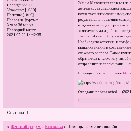
Приглашений:
0
Жанна Максимчик является на 
Сообщений:
11
деятельность специалист высше
Уважение:
[+0/-0]
похвастать значительными усп
Позитив:
[+0/-0]
результата при решении самых
Провел на форуме:
3 часа 36 минут
каждый желающий в режиме онл
Последний визит:
зависимостями и работой, остр
2024-07-03 14:42:35
zhannamaksimchik.by вы найде
Необходимо отметить и тот фак
практики знания и современные
сложного вопроса. Также нужн
обратились к психологу, вы о
отправляйте запрос онлайн — в
Помощь психолога онлайн
http
Отредактировано axied11 (2024
0
Страница:
1
»
Женский форум
»
Болталка
»
Помощь психолога онлайн