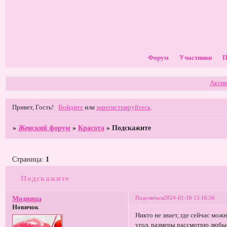
Форум
Участники
П
Актив
Привет, Гость!
Войдите
или
зарегистрируйтесь
.
»
Женский форум
»
Красота
»
Подскажите
Страница:
1
Подскажите
Поделиться
2024-01-16 15:16:56
Модница
Новичок
Никто не знает, где сейчас мо
угол, размеры рассмотрю любые