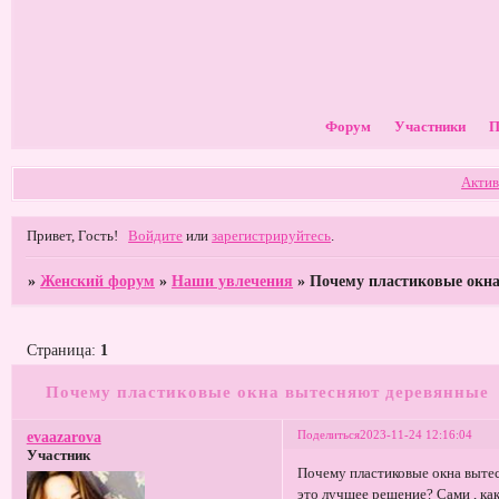
Форум
Участники
П
Актив
Привет, Гость!
Войдите
или
зарегистрируйтесь
.
»
Женский форум
»
Наши увлечения
»
Почему пластиковые окн
Страница:
1
Почему пластиковые окна вытесняют деревянные
Поделиться
2023-11-24 12:16:04
evaazarova
Участник
Почему пластиковые окна выте
это лучшее решение? Сами , ка