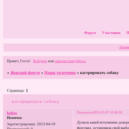
Форум
Участники
П
Актив
Привет, Гость!
Войдите
или
зарегистрируйтесь
.
»
Женский форум
»
Наши увлечения
»
кастрировать собаку
Страница:
1
кастрировать собаку
Поделиться
2023-05-07 10:06:50
kokos
Новичок
Думала какой ветклинике довер
Зарегистрирован
: 2023-04-19
форумах, остановила свой выб