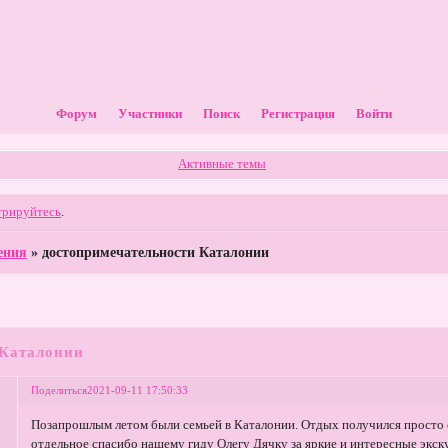
Форум
Участники
Поиск
Регистрация
Войти
Активные темы
трируйтесь
.
ения
»
достопримечательности Каталонии
 Каталонии
Поделиться
2021-09-11 17:50:33
Позапрошлым летом были семьей в Каталонии. Отдых получился просто с
отдельное спасибо нашему гиду Олегу Дячку за яркие и интересные экс