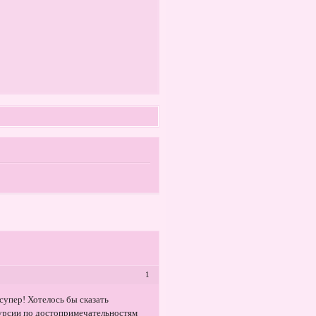
1
упер! Хотелось бы сказать
курсии по достопримечательностям