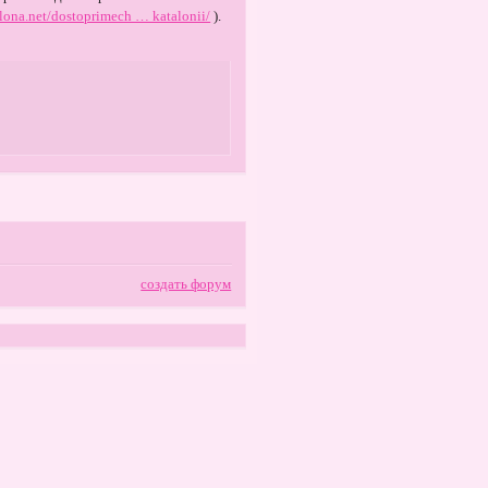
elona.net/dostoprimech … katalonii/
).
создать форум