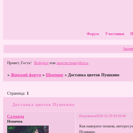
Форум
Участники
П
Актив
Привет, Гость!
Войдите
или
зарегистрируйтесь
.
»
Женский форум
»
Шоппинг
»
Доставка цветов Пушкино
Страница:
1
Доставка цветов Пушкино
Поделиться
2020-12-29 03:26:46
Салмида
Новичок
Как наверное поняли, интересуе
Пушкино.