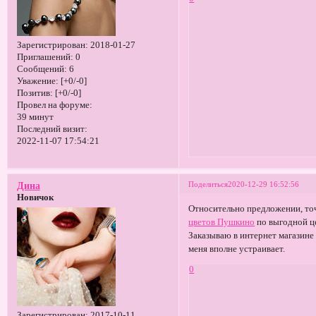
Зарегистрирован
: 2018-01-27
Приглашений:
0
Сообщений:
6
Уважение:
[+0/-0]
Позитив:
[+0/-0]
Провел на форуме:
39 минут
Последний визит:
2022-11-07 17:54:21
Поделиться
2020-12-29 16:52:56
Дина
Новичок
Относительно предложении, точ
цветов Пушкино
по выгодной це
Заказываю в интернет магазине
меня вполне устраивает.
0
Зарегистрирован
: 2017-10-11