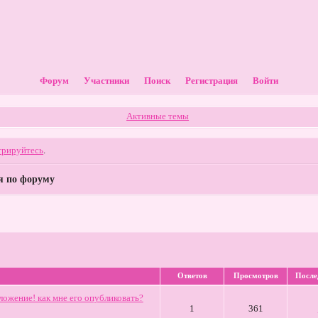
Форум
Участники
Поиск
Регистрация
Войти
Активные темы
трируйтесь
.
я по форуму
Ответов
Просмотров
После
ложение! как мне его опубликовать?
1
361