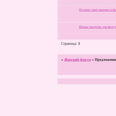
Оставте своё мнение о ф
Новые разделы для фору
Страница:
1
»
Женский форум
»
Предложени