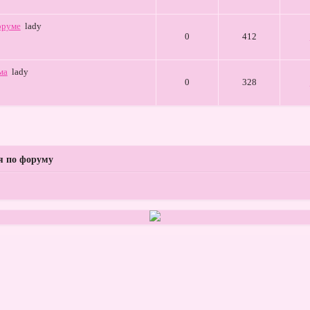
оруме
lady
0
412
ма
lady
0
328
я по форуму