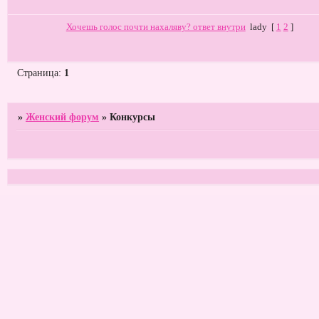
Хочешь голос почти нахаляву? ответ внутри
lady
[
1
2
]
Страница:
1
»
Женский форум
»
Конкурсы